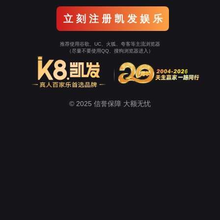
立 刻 注 册 凯 发 娱 乐
推荐使用谷歌、UC、火狐、夸客等主流浏览器
（尽量不要使用QQ、搜狗浏览器进入）
© 2025 信誉保障 大额无忧