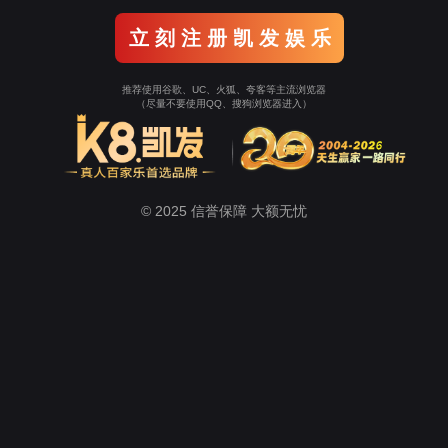
立 刻 注 册 凯 发 娱 乐
推荐使用谷歌、UC、火狐、夸客等主流浏览器
（尽量不要使用QQ、搜狗浏览器进入）
© 2025 信誉保障 大额无忧